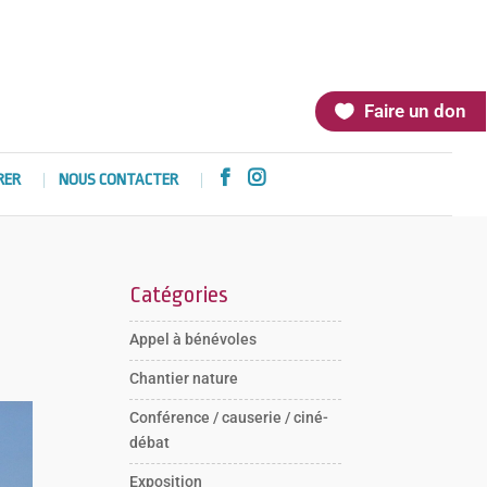
Faire un don


RER
NOUS CONTACTER
Catégories
Appel à bénévoles
Chantier nature
Conférence / causerie / ciné-
débat
Exposition