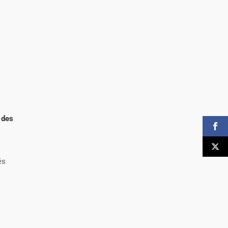
 des
és
e