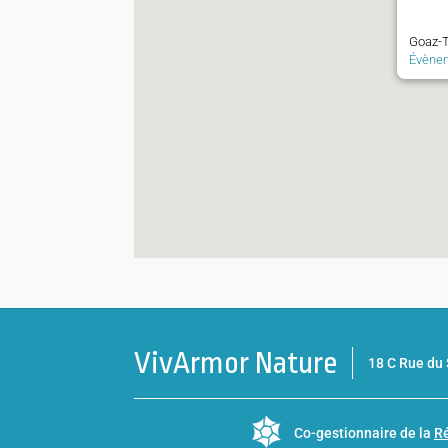
Goaz-T
Évène
VivArmor Nature
18 C Rue d
Co-gestionnaire de la
Ré