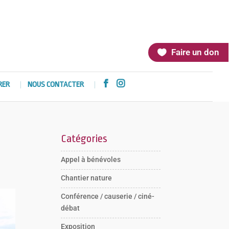
Faire un don


RER
NOUS CONTACTER
Catégories
Appel à bénévoles
Chantier nature
Conférence / causerie / ciné-
débat
Exposition