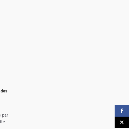
 des
s par
ite