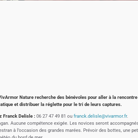
VivArmor Nature recherche des bénévoles pour aller à la rencontre
tique et distribuer la réglette pour le tri de leurs captures.
z Franck Delisle :
06 27 47 49 81 ou
franck.delisle@vivarmor.fr
.
ufragan. Aucune compétence exigée. Les novices seront accompagné
estran à l’occasion des grandes marées. Prévoir des bottes, une pet
météo du bord de mer.