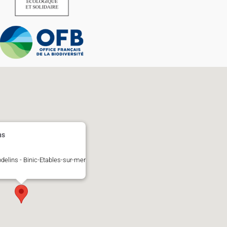
ns
delins - Binic-Etables-sur-mer