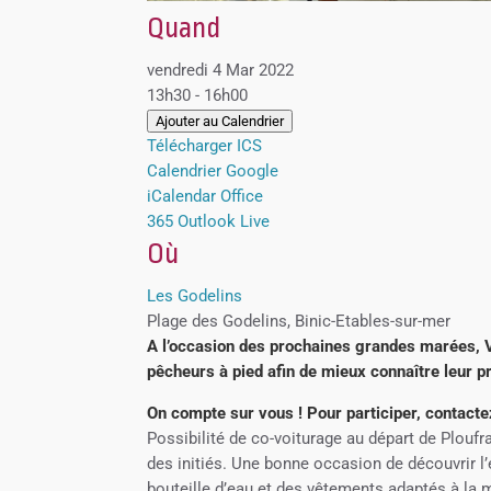
Quand
vendredi 4 Mar 2022
13h30 - 16h00
Ajouter au Calendrier
Télécharger ICS
Calendrier Google
iCalendar
Office
365
Outlook Live
Où
Les Godelins
Plage des Godelins, Binic-Etables-sur-mer
A l’occasion des prochaines grandes marées, 
pêcheurs à pied afin de mieux connaître leur pra
On compte sur vous ! Pour participer, contacte
Possibilité de co-voiturage au départ de Plo
des initiés. Une bonne occasion de découvrir l’
bouteille d’eau et des vêtements adaptés à la 