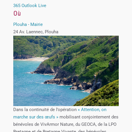
365
Outlook Live
Où
Plouha - Mairie
24 Av. Laennec, Plouha
Dans la continuité de l’opération
« Attention, on
marche sur des œufs »
mobilisant conjointement des
bénévoles de VivArmor Nature, du GEOCA, de la LPO
Bretagne et de Bretagne Vivante, des bénévoles