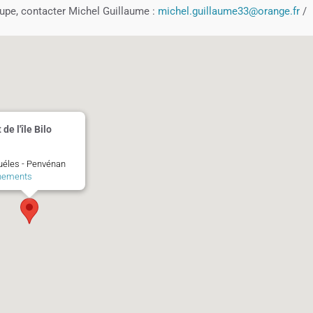
roupe, contacter Michel Guillaume :
michel.guillaume33@orange.fr
/
 de l'île Bilo
éles - Penvénan
nements