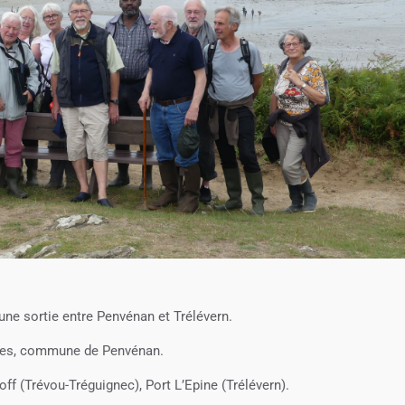
ne sortie entre Penvénan et Trélévern.
uéles, commune de Penvénan.
ff (Trévou-Tréguignec), Port L’Epine (Trélévern).