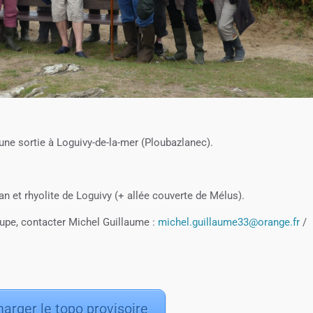
ne sortie à Loguivy-de-la-mer (Ploubazlanec).
 et rhyolite de Loguivy (+ allée couverte de Mélus).
roupe, contacter Michel Guillaume :
michel.guillaume33@orange.fr
/
arger le topo provisoire