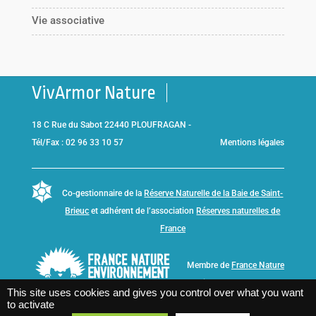
Vie associative
VivArmor Nature
18 C Rue du Sabot 22440 PLOUFRAGAN -
Tél/Fax : 02 96 33 10 57
Mentions légales
Co-gestionnaire de la
Réserve Naturelle de la Baie de Saint-
Brieuc
et adhérent de l’association
Réserves naturelles de
France
Membre de
France Nature
Environnement Bretagne
This site uses cookies and gives you control over what you want
to activate