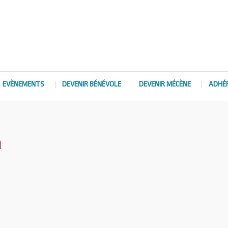
EVÈNEMENTS
DEVENIR BÉNÉVOLE
DEVENIR MÉCÈNE
ADHÉ
n