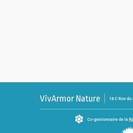
VivArmor Nature
18 C Rue d
Co-gestionnaire de la
Ré