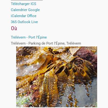
Télécharger ICS
Calendrier Google
iCalendar
Office
365
Outlook Live
Où
Trélévern - Port l’Épine
Trélévern - Parking de Port l’Épine, Trélévern