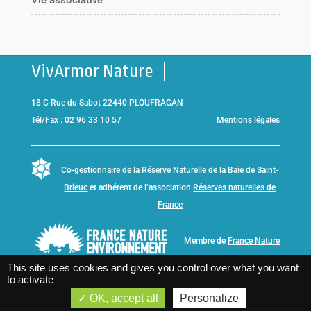
Vie associative
VivArmor Nature
18 C Rue du Sabot 22440 PLOUFRAGAN -
Tél/Fax : 02 96 33 10 57
Mentions légales
Co-gestionnaire de la
Réserve Naturelle de la Baie de Saint-
Brieuc
et adhérent de l’association
Réserves naturelles de
France
Membre de
France Nature
Environnement Bretagne
This site uses cookies and gives you control over what you want
to activate
OK, accept all
Personalize