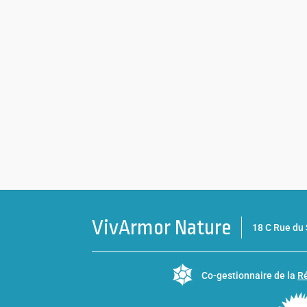
VivArmor Nature
18 C Rue d
Co-gestionnaire de la
Ré