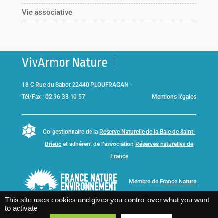
Vie associative
VivArmor Nature
18 C Rue du Sabot 22440 PLOUFRAGAN -
Tél/Fax : 02 96 33 10 57
Mentions légales
Co-gestionnaire de la
Réserve Naturelle de la Baie de Saint-
Brieuc
et adhérent de l’association
Réserves naturelles de
France
Membre de
France Nature
Environnement Bretagne
This site uses cookies and gives you control over what you want
to activate