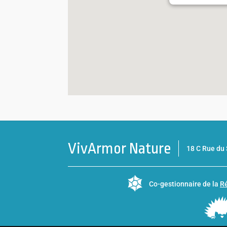
VivArmor Nature
18 C Rue d
Co-gestionnaire de la
Ré