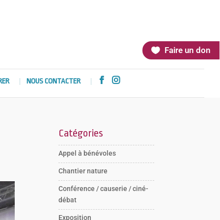
Faire un don


RER
NOUS CONTACTER
Catégories
Appel à bénévoles
Chantier nature
Conférence / causerie / ciné-
débat
Exposition