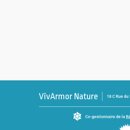
VivArmor Nature
18 C Rue d
Co-gestionnaire de la
Ré