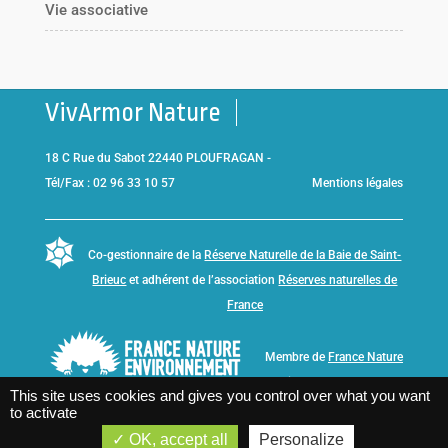
Vie associative
VivArmor Nature
18 C Rue du Sabot 22440 PLOUFRAGAN -
Tél/Fax : 02 96 33 10 57
Mentions légales
Co-gestionnaire de la
Réserve Naturelle de la Baie de Saint-
Brieuc
et adhérent de l’association
Réserves naturelles de
France
Membre de
France Nature
Environnement Bretagne
This site uses cookies and gives you control over what you want
to activate
OK, accept all
Personalize