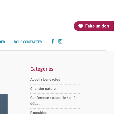
Faire un don


RER
NOUS CONTACTER
Catégories
Appel à bénévoles
Chantier nature
Conférence / causerie / ciné-
débat
Exposition