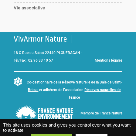
Vie associative
VivArmor Nature
18 C Rue du Sabot 22440 PLOUFRAGAN -
Tél/Fax : 02 96 33 10 57
Mentions légales
Co-gestionnaire de la
Réserve Naturelle de la Baie de Saint-
Brieuc
et adhérent de l’association
Réserves naturelles de
France
Membre de
France Nature
Environnement Bretagne
This site uses cookies and gives you control over what you want
to activate