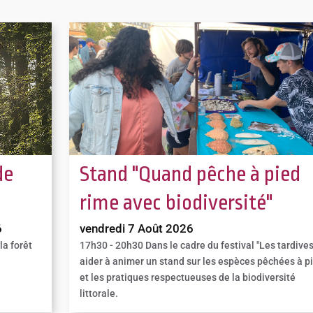
de
Stand "Quand pêche à pied
rime avec biodiversité"
6
vendredi 7 Août 2026
la forêt
17h30 - 20h30
Dans le cadre du festival "Les tardives
aider à animer un stand sur les espèces pêchées à p
et les pratiques respectueuses de la biodiversité
littorale.