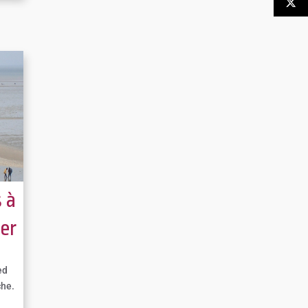
 à
er
ed
che.