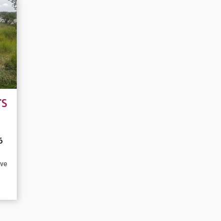
rs
6
rve