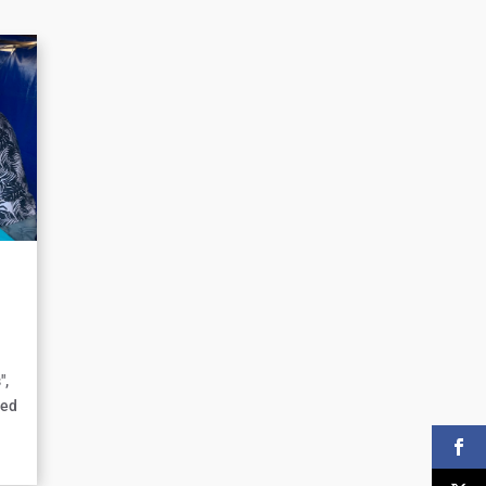
",
ied