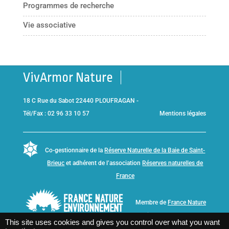
Programmes de recherche
Vie associative
VivArmor Nature
18 C Rue du Sabot 22440 PLOUFRAGAN -
Tél/Fax : 02 96 33 10 57
Mentions légales
Co-gestionnaire de la
Réserve Naturelle de la Baie de Saint-
Brieuc
et adhérent de l’association
Réserves naturelles de
France
Membre de
France Nature
Environnement Bretagne
This site uses cookies and gives you control over what you want