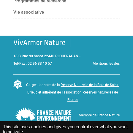
Programmes de recherche
Vie associative
VivArmor Nature
18 C Rue du Sabot 22440 PLOUFRAGAN -
Tél/Fax : 02 96 33 10 57
Mentions légales
Co-gestionnaire de la
Réserve Naturelle de la Baie de Saint-
Brieuc
et adhérent de l’association
Réserves naturelles de
France
Membre de
France Nature
Environnement Bretagne
This site uses cookies and gives you control over what you want
to activate