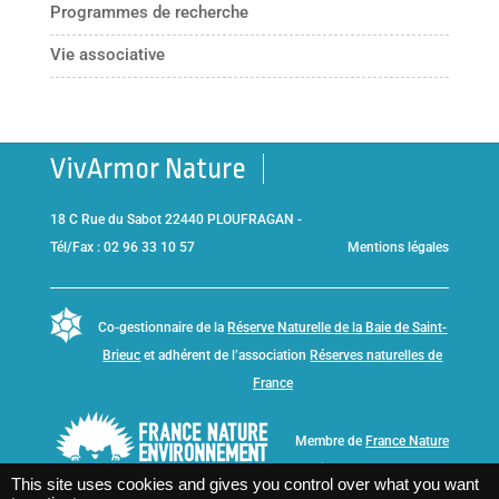
Programmes de recherche
Vie associative
VivArmor Nature
18 C Rue du Sabot 22440 PLOUFRAGAN -
Tél/Fax : 02 96 33 10 57
Mentions légales
Co-gestionnaire de la
Réserve Naturelle de la Baie de Saint-
Brieuc
et adhérent de l’association
Réserves naturelles de
France
Membre de
France Nature
Environnement Bretagne
This site uses cookies and gives you control over what you want