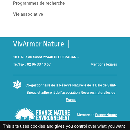
Programmes de recherche
Vie associative
VivArmor Nature
18 C Rue du Sabot 22440 PLOUFRAGAN -
Tél/Fax : 02 96 33 10 57
Mentions légales
Co-gestionnaire de la
Réserve Naturelle de la Baie de Saint-
Brieuc
et adhérent de l’association
Réserves naturelles de
France
Membre de
France Nature
Environnement Bretagne
This site uses cookies and gives you control over what you want