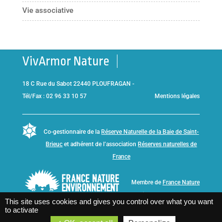
Vie associative
VivArmor Nature
18 C Rue du Sabot 22440 PLOUFRAGAN -
Tél/Fax : 02 96 33 10 57
Mentions légales
Co-gestionnaire de la
Réserve Naturelle de la Baie de Saint-
Brieuc
et adhérent de l’association
Réserves naturelles de
France
Membre de
France Nature
Environnement Bretagne
This site uses cookies and gives you control over what you want
to activate