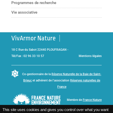
Programmes de recherche
Vie associative
VivArmor Nature
18 C Rue du Sabot 22440 PLOUFRAGAN -
Tél/Fax : 02 96 33 10 57
Mentions légales
Co-gestionnaire de la
Réserve Naturelle de la Baie de Saint-
Brieuc
et adhérent de l’association
Réserves naturelles de
France
Membre de
France Nature
Environnement Bretagne
This site uses cookies and gives you control over what you want