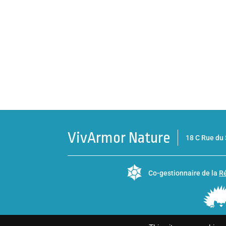
VivArmor Nature
18 C Rue d
Co-gestionnaire de la
Ré