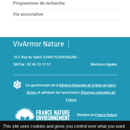
Programmes de recherche
Vie associative
VivArmor Nature
18 C Rue du Sabot 22440 PLOUFRAGAN -
Tél/Fax : 02 96 33 10 57
Mentions légales
Co-gestionnaire de la
Réserve Naturelle de la Baie de Saint-
Brieuc
et adhérent de l’association
Réserves naturelles de
France
Membre de
France Nature
Environnement Bretagne
This site uses cookies and gives you control over what you want