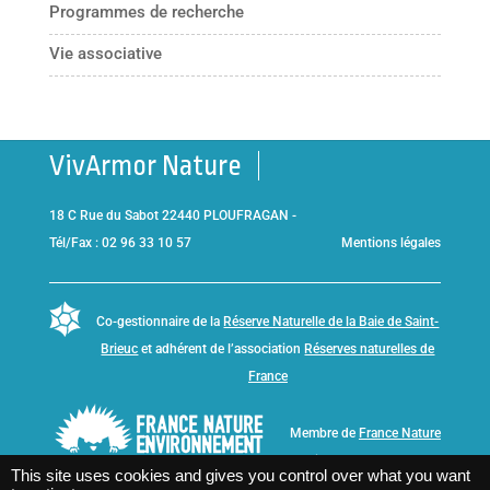
Programmes de recherche
Vie associative
VivArmor Nature
18 C Rue du Sabot 22440 PLOUFRAGAN -
Tél/Fax : 02 96 33 10 57
Mentions légales
Co-gestionnaire de la
Réserve Naturelle de la Baie de Saint-
Brieuc
et adhérent de l’association
Réserves naturelles de
France
Membre de
France Nature
Environnement Bretagne
This site uses cookies and gives you control over what you want