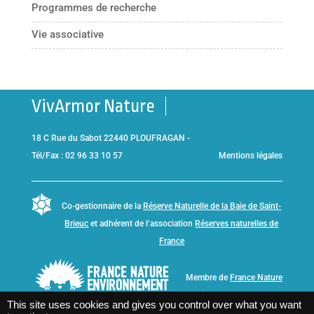
Programmes de recherche
Vie associative
VivArmor Nature
18 C Rue du Sabot 22440 PLOUFRAGAN -
Tél/Fax : 02 96 33 10 57
Mentions légales
Co-gestionnaire de la
Réserve Naturelle de la Baie de Saint-
Brieuc
et adhérent de l’association
Réserves naturelles de
France
Membre de
France Nature
Environnement Bretagne
This site uses cookies and gives you control over what you want