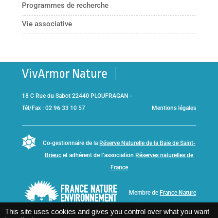
Programmes de recherche
Vie associative
VivArmor Nature
18 C Rue du Sabot 22440 PLOUFRAGAN -
Tél/Fax : 02 96 33 10 57
Mentions légales
Co-gestionnaire de la
Réserve Naturelle de la Baie de Saint-
Brieuc
et adhérent de l’association
Réserves naturelles de
France
Membre de
France Nature
Environnement Bretagne
This site uses cookies and gives you control over what you want