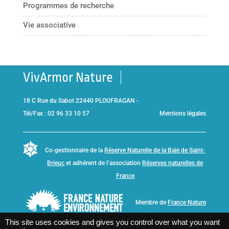
Programmes de recherche
Vie associative
VivArmor Nature
18 C Rue du Sabot 22440 PLOUFRAGAN -
Tél/Fax : 02 96 33 10 57
Mentions légales
Co-gestionnaire de la
Réserve Naturelle de la Baie de Saint-
Brieuc
et adhérent de l’association
Réserves naturelles de
France
Membre de
France Nature
Environnement Bretagne
This site uses cookies and gives you control over what you want