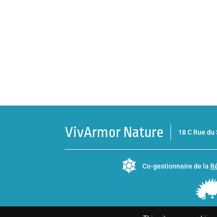
VivArmor Nature
18 C Rue d
Co-gestionnaire de la
Ré