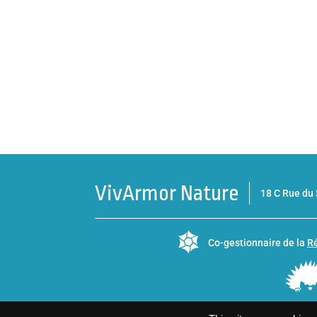
VivArmor Nature
18 C Rue d
Co-gestionnaire de la
Ré