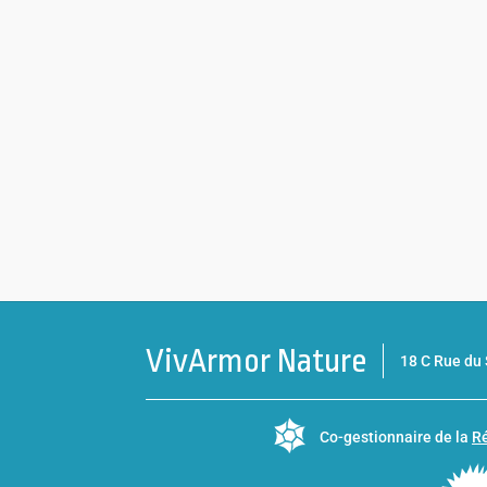
VivArmor Nature
18 C Rue d
Co-gestionnaire de la
Ré