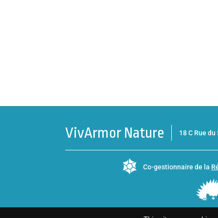
VivArmor Nature
18 C Rue d
Co-gestionnaire de la
Ré