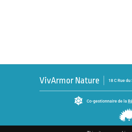
VivArmor Nature
18 C Rue d
Co-gestionnaire de la
Ré