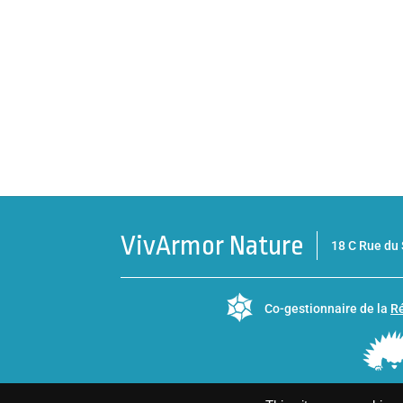
VivArmor Nature
18 C Rue d
Co-gestionnaire de la
Ré