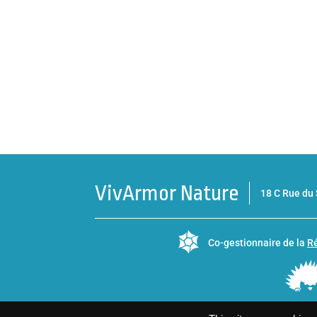
VivArmor Nature
18 C Rue d
Co-gestionnaire de la
Ré