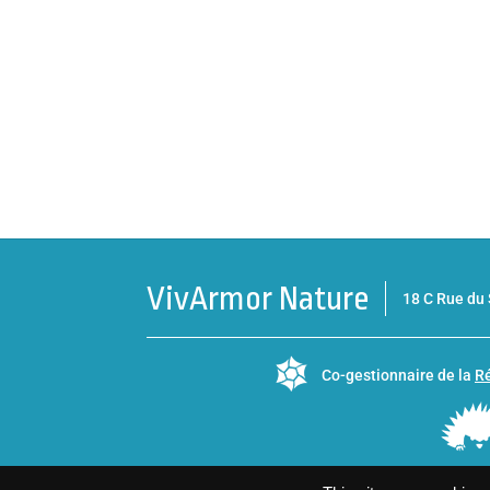
VivArmor Nature
18 C Rue d
Co-gestionnaire de la
Ré