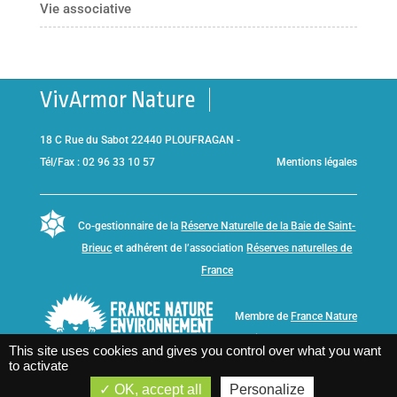
Vie associative
VivArmor Nature
18 C Rue du Sabot 22440 PLOUFRAGAN -
Tél/Fax : 02 96 33 10 57
Mentions légales
Co-gestionnaire de la
Réserve Naturelle de la Baie de Saint-
Brieuc
et adhérent de l’association
Réserves naturelles de
France
Membre de
France Nature
Environnement Bretagne
This site uses cookies and gives you control over what you want
to activate
OK, accept all
Personalize