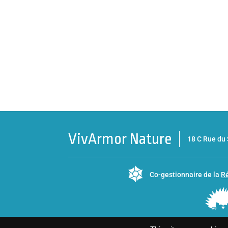
VivArmor Nature
18 C Rue d
Co-gestionnaire de la
Ré