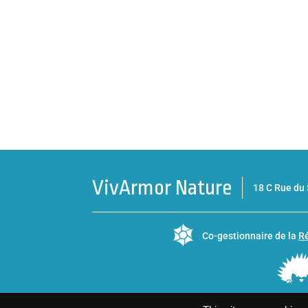
VivArmor Nature
18 C Rue d
Co-gestionnaire de la
Ré