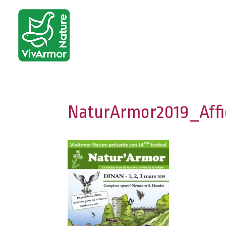
NaturArmor2019_Affi