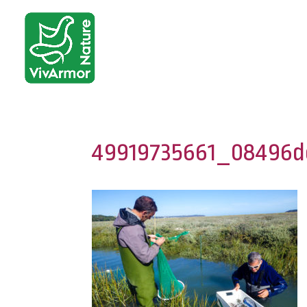
49919735661_08496d