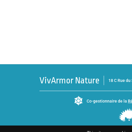
VivArmor Nature
18 C Rue d
Co-gestionnaire de la
Ré