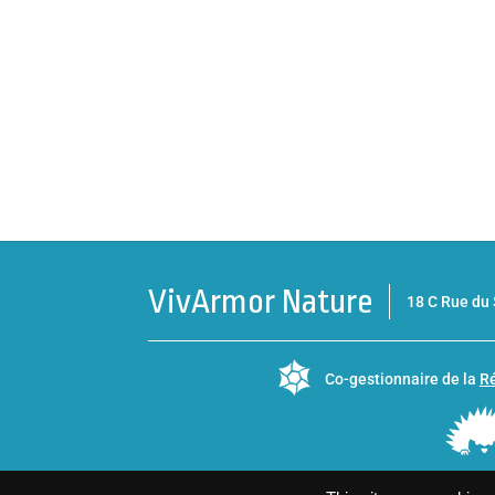
VivArmor Nature
18 C Rue d
Co-gestionnaire de la
Ré