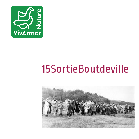
15SortieBoutdeville