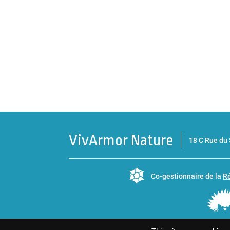
VivArmor Nature
18 C Rue d
Co-gestionnaire de la
Ré