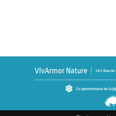
VivArmor Nature
18 C Rue d
Co-gestionnaire de la
Ré