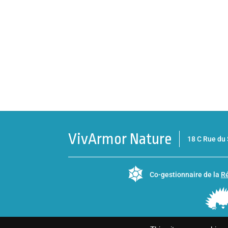
VivArmor Nature
18 C Rue d
Co-gestionnaire de la
Ré