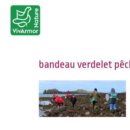
bandeau verdelet pê