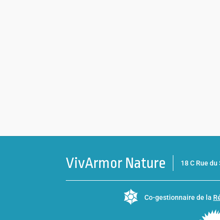
VivArmor Nature
18 C Rue d
Co-gestionnaire de la
Ré