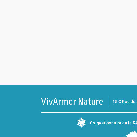
VivArmor Nature
18 C Rue d
Co-gestionnaire de la
Ré