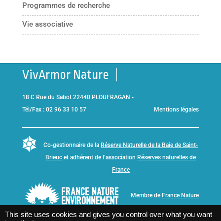
Programmes de recherche
Vie associative
VivArmor Nature
18 C Rue du Sabot 22440 PLOUFRAGAN -
Tél/Fax : 02 96 33 10 57
Mentions légales
Co-gestionnaire de la
Réserve Naturelle de la Baie de Saint-
Brieuc
et adhérent de l’association
Réserves naturelles de
France
Membre de
France Nature
Environnement Bretagne
This site uses cookies and gives you control over what you want