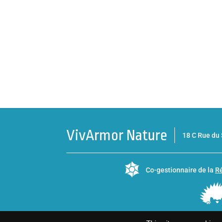
VivArmor Nature
18 C Rue d
Co-gestionnaire de la
Ré