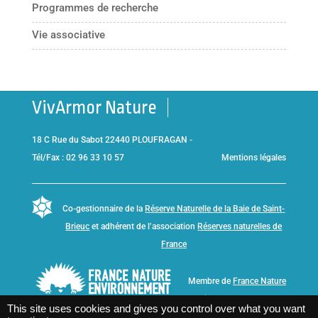
Programmes de recherche
Vie associative
VivArmor Nature
18 C Rue du Sabot 22440 PLOUFRAGAN -
Tél/Fax : 02 96 33 10 57
Mentions légales
Co-gestionnaire de la
Réserve Naturelle de la Baie de Saint-
Brieuc
et adhérent de l’association
Réserves naturelles de
France
Membre de
France Nature
Environnement Bretagne
This site uses cookies and gives you control over what you want